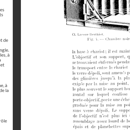
res
ts
et de
ngle.
es, à
à
 et
e, à
de la
rôle