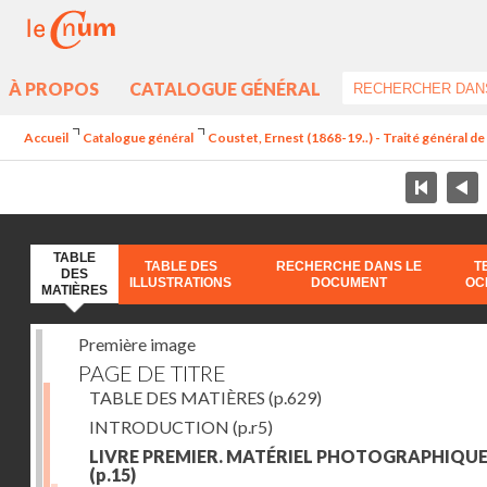
À PROPOS
CATALOGUE GÉNÉRAL
Accueil
Catalogue général
Coustet, Ernest (1868-19..) - Traité général d
TABLE
TABLE DES
RECHERCHE DANS LE
T
DES
ILLUSTRATIONS
DOCUMENT
OC
MATIÈRES
Première image
PAGE DE TITRE
TABLE DES MATIÈRES
(p.629)
INTRODUCTION
(p.r5)
LIVRE PREMIER. MATÉRIEL PHOTOGRAPHIQU
(p.15)