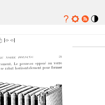
Mode
contraste
élévé