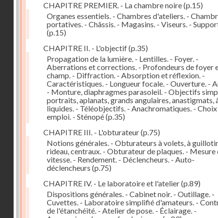
CHAPITRE PREMIER. - La chambre noire
(p.15)
Organes essentiels. - Chambres d'ateliers. - Chamb
portatives. - Châssis. - Magasins. - Viseurs. - Suppor
(p.15)
CHAPITRE II. - L'objectif
(p.35)
Propagation de la lumière. - Lentilles. - Foyer. -
Aberrations et corrections. - Profondeurs de foyer 
champ. - Diffraction. - Absorption et réflexion. -
Caractéristiques. - Longueur focale. - Ouverture. - A
- Monture, diaphragmes parasoleil. - Objectifs simpl
portraits, aplanats, grands angulaires, anastigmats, 
liquides. - Téléobjectifs. - Anachromatiques. - Choix
emploi. - Sténopé
(p.35)
CHAPITRE III. - L'obturateur
(p.75)
Notions générales. - Obturateurs à volets, à guillotin
rideau, centraux. - Obturateur de plaques. - Mesure 
vitesse. - Rendement. - Déclencheurs. - Auto-
déclencheurs
(p.75)
CHAPITRE IV. - Le laboratoire et l'atelier
(p.89)
Dispositions générales. - Cabinet noir. - Outillage. -
Cuvettes. - Laboratoire simplifié d'amateurs. - Cont
de l'étanchéité. - Atelier de pose. - Éclairage. -