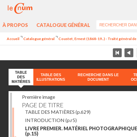
À PROPOS
CATALOGUE GÉNÉRAL
Accueil
Catalogue général
Coustet, Ernest (1868-19..) - Traité général d
TABLE
TABLE DES
RECHERCHE DANS LE
T
DES
ILLUSTRATIONS
DOCUMENT
OC
MATIÈRES
Première image
PAGE DE TITRE
TABLE DES MATIÈRES
(p.629)
INTRODUCTION
(p.r5)
LIVRE PREMIER. MATÉRIEL PHOTOGRAPHIQU
(p.15)