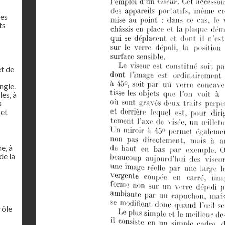
res
ts
et de
ngle.
es, à
à
 et
e, à
de la
rôle