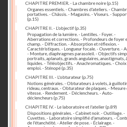
CHAPITRE PREMIER. - La chambre noire
(p.15)
Organes essentiels. - Chambres d'ateliers. - Chamb
portatives. - Châssis. - Magasins. - Viseurs. - Suppor
(p.15)
CHAPITRE II. - L'objectif
(p.35)
Propagation de la lumière. - Lentilles. - Foyer. -
Aberrations et corrections. - Profondeurs de foyer 
champ. - Diffraction. - Absorption et réflexion. -
Caractéristiques. - Longueur focale. - Ouverture. - A
- Monture, diaphragmes parasoleil. - Objectifs simpl
portraits, aplanats, grands angulaires, anastigmats, 
liquides. - Téléobjectifs. - Anachromatiques. - Choix
emploi. - Sténopé
(p.35)
CHAPITRE III. - L'obturateur
(p.75)
Notions générales. - Obturateurs à volets, à guillotin
rideau, centraux. - Obturateur de plaques. - Mesure 
vitesse. - Rendement. - Déclencheurs. - Auto-
déclencheurs
(p.75)
CHAPITRE IV. - Le laboratoire et l'atelier
(p.89)
Dispositions générales. - Cabinet noir. - Outillage. -
Cuvettes. - Laboratoire simplifié d'amateurs. - Cont
de l'étanchéité. - Atelier de pose. - Éclairage. -