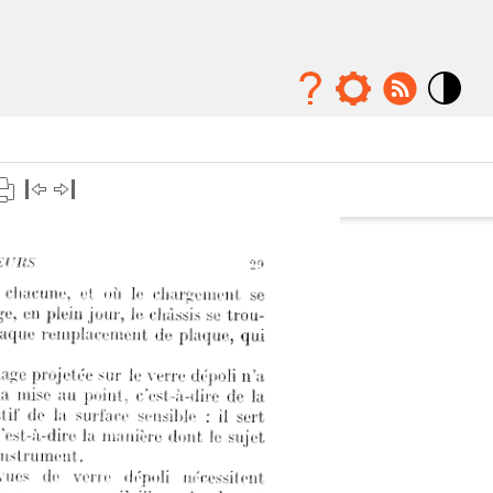
Mode
contraste
élévé