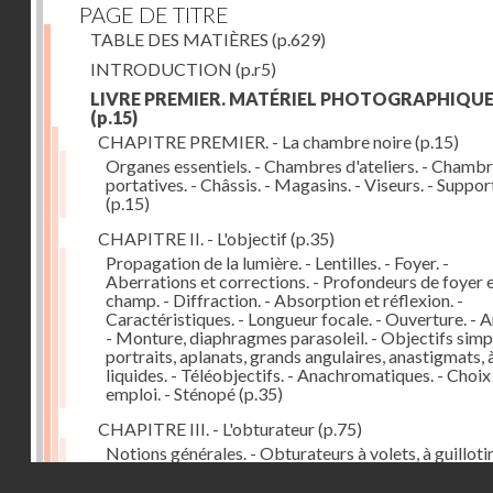
PAGE DE TITRE
TABLE DES MATIÈRES
(p.629)
INTRODUCTION
(p.r5)
LIVRE PREMIER. MATÉRIEL PHOTOGRAPHIQU
(p.15)
CHAPITRE PREMIER. - La chambre noire
(p.15)
Organes essentiels. - Chambres d'ateliers. - Chamb
portatives. - Châssis. - Magasins. - Viseurs. - Suppor
(p.15)
CHAPITRE II. - L'objectif
(p.35)
Propagation de la lumière. - Lentilles. - Foyer. -
Aberrations et corrections. - Profondeurs de foyer 
champ. - Diffraction. - Absorption et réflexion. -
Caractéristiques. - Longueur focale. - Ouverture. - A
- Monture, diaphragmes parasoleil. - Objectifs simpl
portraits, aplanats, grands angulaires, anastigmats, 
liquides. - Téléobjectifs. - Anachromatiques. - Choix
emploi. - Sténopé
(p.35)
CHAPITRE III. - L'obturateur
(p.75)
Notions générales. - Obturateurs à volets, à guillotin
rideau, centraux. - Obturateur de plaques. - Mesure 
Droits réservés - CNAM
vitesse. - Rendement. - Déclencheurs. - Auto-