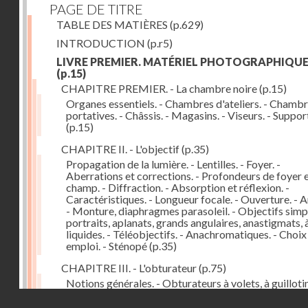
PAGE DE TITRE
TABLE DES MATIÈRES
(p.629)
INTRODUCTION
(p.r5)
LIVRE PREMIER. MATÉRIEL PHOTOGRAPHIQU
(p.15)
CHAPITRE PREMIER. - La chambre noire
(p.15)
Organes essentiels. - Chambres d'ateliers. - Chamb
portatives. - Châssis. - Magasins. - Viseurs. - Suppor
(p.15)
CHAPITRE II. - L'objectif
(p.35)
Propagation de la lumière. - Lentilles. - Foyer. -
Aberrations et corrections. - Profondeurs de foyer 
champ. - Diffraction. - Absorption et réflexion. -
Caractéristiques. - Longueur focale. - Ouverture. - A
- Monture, diaphragmes parasoleil. - Objectifs simpl
portraits, aplanats, grands angulaires, anastigmats, 
liquides. - Téléobjectifs. - Anachromatiques. - Choix
emploi. - Sténopé
(p.35)
CHAPITRE III. - L'obturateur
(p.75)
Notions générales. - Obturateurs à volets, à guillotin
rideau, centraux. - Obturateur de plaques. - Mesure 
Droits réservés - CNAM
vitesse. - Rendement. - Déclencheurs. - Auto-