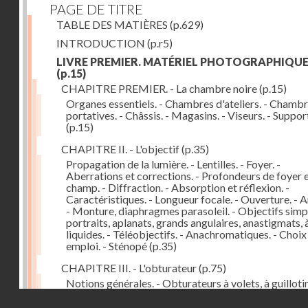
PAGE DE TITRE
TABLE DES MATIÈRES
(p.629)
INTRODUCTION
(p.r5)
LIVRE PREMIER. MATÉRIEL PHOTOGRAPHIQU
(p.15)
CHAPITRE PREMIER. - La chambre noire
(p.15)
Organes essentiels. - Chambres d'ateliers. - Chamb
portatives. - Châssis. - Magasins. - Viseurs. - Suppor
(p.15)
CHAPITRE II. - L'objectif
(p.35)
Propagation de la lumière. - Lentilles. - Foyer. -
Aberrations et corrections. - Profondeurs de foyer 
champ. - Diffraction. - Absorption et réflexion. -
Caractéristiques. - Longueur focale. - Ouverture. - A
- Monture, diaphragmes parasoleil. - Objectifs simpl
portraits, aplanats, grands angulaires, anastigmats, 
liquides. - Téléobjectifs. - Anachromatiques. - Choix
emploi. - Sténopé
(p.35)
CHAPITRE III. - L'obturateur
(p.75)
Notions générales. - Obturateurs à volets, à guillotin
rideau, centraux. - Obturateur de plaques. - Mesure 
Droits réservés - CNAM
vitesse. - Rendement. - Déclencheurs. - Auto-