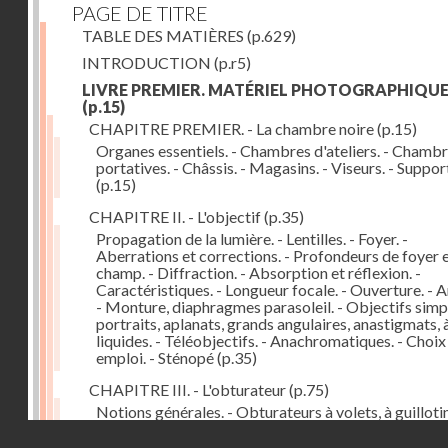
PAGE DE TITRE
TABLE DES MATIÈRES
(p.629)
INTRODUCTION
(p.r5)
LIVRE PREMIER. MATÉRIEL PHOTOGRAPHIQU
(p.15)
CHAPITRE PREMIER. - La chambre noire
(p.15)
Organes essentiels. - Chambres d'ateliers. - Chamb
portatives. - Châssis. - Magasins. - Viseurs. - Suppor
(p.15)
CHAPITRE II. - L'objectif
(p.35)
Propagation de la lumière. - Lentilles. - Foyer. -
Aberrations et corrections. - Profondeurs de foyer 
champ. - Diffraction. - Absorption et réflexion. -
Caractéristiques. - Longueur focale. - Ouverture. - A
- Monture, diaphragmes parasoleil. - Objectifs simpl
portraits, aplanats, grands angulaires, anastigmats, 
liquides. - Téléobjectifs. - Anachromatiques. - Choix
emploi. - Sténopé
(p.35)
CHAPITRE III. - L'obturateur
(p.75)
Notions générales. - Obturateurs à volets, à guillotin
rideau, centraux. - Obturateur de plaques. - Mesure 
Droits réservés - CNAM
vitesse. - Rendement. - Déclencheurs. - Auto-