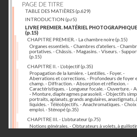
PAGE DE TITRE
TABLE DES MATIÈRES
(p.629)
INTRODUCTION
(p.r5)
LIVRE PREMIER. MATÉRIEL PHOTOGRAPHIQU
(p.15)
CHAPITRE PREMIER. - La chambre noire
(p.15)
Organes essentiels. - Chambres d'ateliers. - Chamb
portatives. - Châssis. - Magasins. - Viseurs. - Suppor
(p.15)
CHAPITRE II. - L'objectif
(p.35)
Propagation de la lumière. - Lentilles. - Foyer. -
Aberrations et corrections. - Profondeurs de foyer 
champ. - Diffraction. - Absorption et réflexion. -
Caractéristiques. - Longueur focale. - Ouverture. - A
- Monture, diaphragmes parasoleil. - Objectifs simpl
portraits, aplanats, grands angulaires, anastigmats, 
liquides. - Téléobjectifs. - Anachromatiques. - Choix
emploi. - Sténopé
(p.35)
CHAPITRE III. - L'obturateur
(p.75)
Notions générales. - Obturateurs à volets, à guillotin
rideau, centraux. - Obturateur de plaques. - Mesure 
Droits réservés - CNAM
vitesse. - Rendement. - Déclencheurs. - Auto-