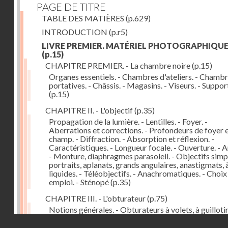
PAGE DE TITRE
TABLE DES MATIÈRES
(p.629)
INTRODUCTION
(p.r5)
LIVRE PREMIER. MATÉRIEL PHOTOGRAPHIQU
(p.15)
CHAPITRE PREMIER. - La chambre noire
(p.15)
Organes essentiels. - Chambres d'ateliers. - Chamb
portatives. - Châssis. - Magasins. - Viseurs. - Suppor
(p.15)
CHAPITRE II. - L'objectif
(p.35)
Propagation de la lumière. - Lentilles. - Foyer. -
Aberrations et corrections. - Profondeurs de foyer 
champ. - Diffraction. - Absorption et réflexion. -
Caractéristiques. - Longueur focale. - Ouverture. - A
- Monture, diaphragmes parasoleil. - Objectifs simpl
portraits, aplanats, grands angulaires, anastigmats, 
liquides. - Téléobjectifs. - Anachromatiques. - Choix
emploi. - Sténopé
(p.35)
CHAPITRE III. - L'obturateur
(p.75)
Notions générales. - Obturateurs à volets, à guillotin
rideau, centraux. - Obturateur de plaques. - Mesure 
Droits réservés - CNAM
vitesse. - Rendement. - Déclencheurs. - Auto-