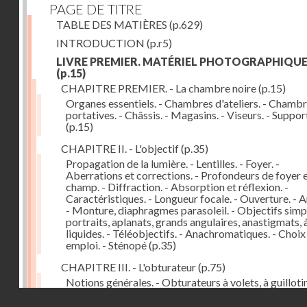
PAGE DE TITRE
TABLE DES MATIÈRES
(p.629)
INTRODUCTION
(p.r5)
LIVRE PREMIER. MATÉRIEL PHOTOGRAPHIQU
(p.15)
CHAPITRE PREMIER. - La chambre noire
(p.15)
Organes essentiels. - Chambres d'ateliers. - Chamb
portatives. - Châssis. - Magasins. - Viseurs. - Suppor
(p.15)
CHAPITRE II. - L'objectif
(p.35)
Propagation de la lumière. - Lentilles. - Foyer. -
Aberrations et corrections. - Profondeurs de foyer 
champ. - Diffraction. - Absorption et réflexion. -
Caractéristiques. - Longueur focale. - Ouverture. - A
- Monture, diaphragmes parasoleil. - Objectifs simpl
portraits, aplanats, grands angulaires, anastigmats, 
liquides. - Téléobjectifs. - Anachromatiques. - Choix
emploi. - Sténopé
(p.35)
CHAPITRE III. - L'obturateur
(p.75)
Notions générales. - Obturateurs à volets, à guillotin
rideau, centraux. - Obturateur de plaques. - Mesure 
Droits réservés - CNAM
vitesse. - Rendement. - Déclencheurs. - Auto-