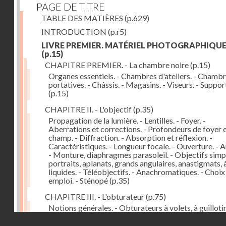
PAGE DE TITRE
TABLE DES MATIÈRES
(p.629)
INTRODUCTION
(p.r5)
LIVRE PREMIER. MATÉRIEL PHOTOGRAPHIQU
(p.15)
CHAPITRE PREMIER. - La chambre noire
(p.15)
Organes essentiels. - Chambres d'ateliers. - Chamb
portatives. - Châssis. - Magasins. - Viseurs. - Suppor
(p.15)
CHAPITRE II. - L'objectif
(p.35)
Propagation de la lumière. - Lentilles. - Foyer. -
Aberrations et corrections. - Profondeurs de foyer 
champ. - Diffraction. - Absorption et réflexion. -
Caractéristiques. - Longueur focale. - Ouverture. - A
- Monture, diaphragmes parasoleil. - Objectifs simpl
portraits, aplanats, grands angulaires, anastigmats, 
liquides. - Téléobjectifs. - Anachromatiques. - Choix
emploi. - Sténopé
(p.35)
CHAPITRE III. - L'obturateur
(p.75)
Notions générales. - Obturateurs à volets, à guillotin
rideau, centraux. - Obturateur de plaques. - Mesure 
Droits réservés - CNAM
vitesse. - Rendement. - Déclencheurs. - Auto-