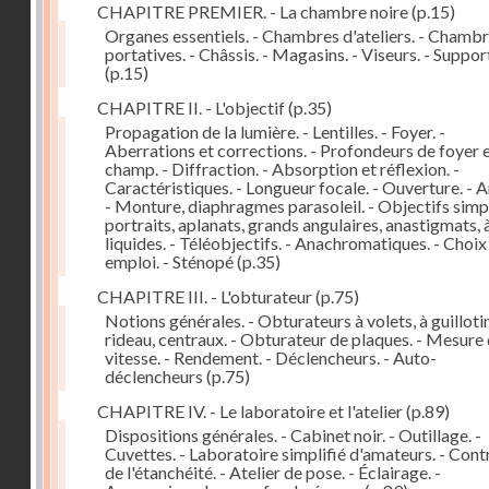
CHAPITRE PREMIER. - La chambre noire
(p.15)
Organes essentiels. - Chambres d'ateliers. - Chamb
portatives. - Châssis. - Magasins. - Viseurs. - Suppor
(p.15)
CHAPITRE II. - L'objectif
(p.35)
Propagation de la lumière. - Lentilles. - Foyer. -
Aberrations et corrections. - Profondeurs de foyer 
champ. - Diffraction. - Absorption et réflexion. -
Caractéristiques. - Longueur focale. - Ouverture. - A
- Monture, diaphragmes parasoleil. - Objectifs simpl
portraits, aplanats, grands angulaires, anastigmats, 
liquides. - Téléobjectifs. - Anachromatiques. - Choix
emploi. - Sténopé
(p.35)
CHAPITRE III. - L'obturateur
(p.75)
Notions générales. - Obturateurs à volets, à guillotin
rideau, centraux. - Obturateur de plaques. - Mesure 
vitesse. - Rendement. - Déclencheurs. - Auto-
déclencheurs
(p.75)
CHAPITRE IV. - Le laboratoire et l'atelier
(p.89)
Dispositions générales. - Cabinet noir. - Outillage. -
Cuvettes. - Laboratoire simplifié d'amateurs. - Cont
de l'étanchéité. - Atelier de pose. - Éclairage. -