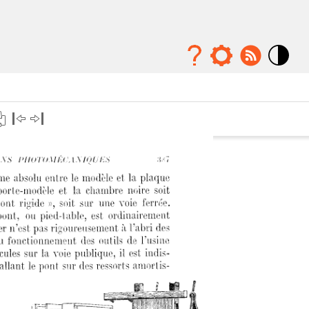
Mode
contraste
élévé