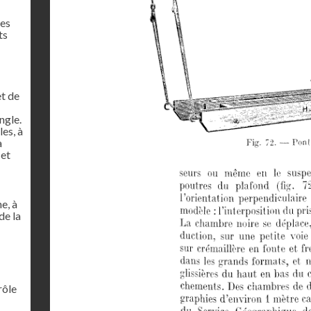
res
ts
et de
ngle.
es, à
à
 et
e, à
de la
rôle