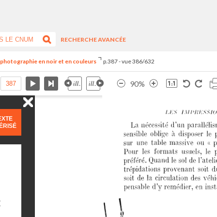
RECHERCHE AVANCÉE
e photographie en noir et en couleurs
p.387 - vue 386/632
90%
EXTE
ÉRISÉ
E