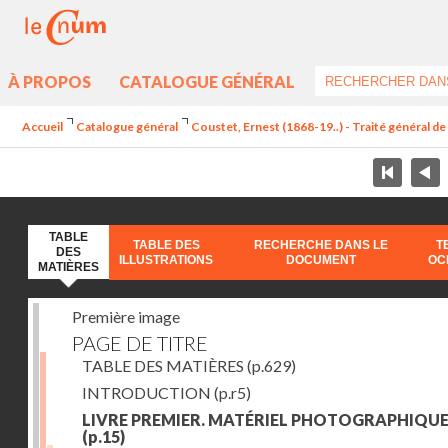
À PROPOS
CATALOGUE GÉNÉRAL
Accueil
Catalogue général
Coustet, Ernest (1868-19..) - Traité général d
TABLE
TABLE DES
RECHERCHE DANS LE
T
DES
ILLUSTRATIONS
DOCUMENT
OC
MATIÈRES
Première image
PAGE DE TITRE
TABLE DES MATIÈRES
(p.629)
INTRODUCTION
(p.r5)
LIVRE PREMIER. MATÉRIEL PHOTOGRAPHIQU
(p.15)