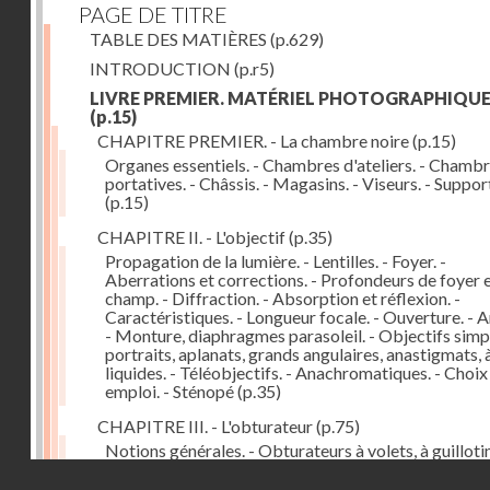
PAGE DE TITRE
TABLE DES MATIÈRES
(p.629)
INTRODUCTION
(p.r5)
LIVRE PREMIER. MATÉRIEL PHOTOGRAPHIQU
(p.15)
CHAPITRE PREMIER. - La chambre noire
(p.15)
Organes essentiels. - Chambres d'ateliers. - Chamb
portatives. - Châssis. - Magasins. - Viseurs. - Suppor
(p.15)
CHAPITRE II. - L'objectif
(p.35)
Propagation de la lumière. - Lentilles. - Foyer. -
Aberrations et corrections. - Profondeurs de foyer 
champ. - Diffraction. - Absorption et réflexion. -
Caractéristiques. - Longueur focale. - Ouverture. - A
- Monture, diaphragmes parasoleil. - Objectifs simpl
portraits, aplanats, grands angulaires, anastigmats, 
liquides. - Téléobjectifs. - Anachromatiques. - Choix
emploi. - Sténopé
(p.35)
CHAPITRE III. - L'obturateur
(p.75)
Notions générales. - Obturateurs à volets, à guillotin
rideau, centraux. - Obturateur de plaques. - Mesure 
Droits réservés - CNAM
vitesse. - Rendement. - Déclencheurs. - Auto-