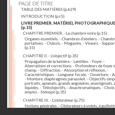
PAGE DE TITRE
TABLE DES MATIÈRES
(p.629)
INTRODUCTION
(p.r5)
LIVRE PREMIER. MATÉRIEL PHOTOGRAPHIQU
(p.15)
CHAPITRE PREMIER. - La chambre noire
(p.15)
Organes essentiels. - Chambres d'ateliers. - Chamb
portatives. - Châssis. - Magasins. - Viseurs. - Suppor
(p.15)
CHAPITRE II. - L'objectif
(p.35)
Propagation de la lumière. - Lentilles. - Foyer. -
Aberrations et corrections. - Profondeurs de foyer 
champ. - Diffraction. - Absorption et réflexion. -
Caractéristiques. - Longueur focale. - Ouverture. - A
- Monture, diaphragmes parasoleil. - Objectifs simpl
portraits, aplanats, grands angulaires, anastigmats, 
liquides. - Téléobjectifs. - Anachromatiques. - Choix
emploi. - Sténopé
(p.35)
CHAPITRE III. - L'obturateur
(p.75)
Notions générales. - Obturateurs à volets, à guillotin
rideau, centraux. - Obturateur de plaques. - Mesure 
Droits réservés - CNAM
vitesse. - Rendement. - Déclencheurs. - Auto-