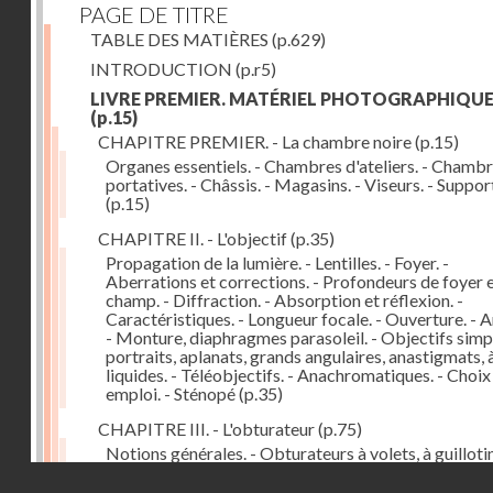
PAGE DE TITRE
TABLE DES MATIÈRES
(p.629)
INTRODUCTION
(p.r5)
LIVRE PREMIER. MATÉRIEL PHOTOGRAPHIQU
(p.15)
CHAPITRE PREMIER. - La chambre noire
(p.15)
Organes essentiels. - Chambres d'ateliers. - Chamb
portatives. - Châssis. - Magasins. - Viseurs. - Suppor
(p.15)
CHAPITRE II. - L'objectif
(p.35)
Propagation de la lumière. - Lentilles. - Foyer. -
Aberrations et corrections. - Profondeurs de foyer 
champ. - Diffraction. - Absorption et réflexion. -
Caractéristiques. - Longueur focale. - Ouverture. - A
- Monture, diaphragmes parasoleil. - Objectifs simpl
portraits, aplanats, grands angulaires, anastigmats, 
liquides. - Téléobjectifs. - Anachromatiques. - Choix
emploi. - Sténopé
(p.35)
CHAPITRE III. - L'obturateur
(p.75)
Notions générales. - Obturateurs à volets, à guillotin
rideau, centraux. - Obturateur de plaques. - Mesure 
Droits réservés - CNAM
vitesse. - Rendement. - Déclencheurs. - Auto-