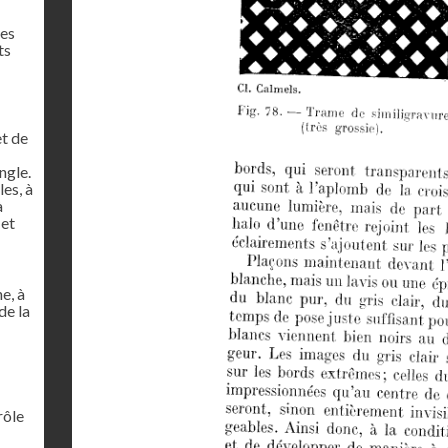
res
ts
et de
ngle.
es, à
à
 et
e, à
de la
rôle