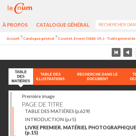
À PROPOS
CATALOGUE GÉNÉRAL
Accueil
Catalogue général
Coustet, Ernest (1868-19..) - Traité général d
TABLE
TABLE DES
RECHERCHE DANS LE
T
DES
ILLUSTRATIONS
DOCUMENT
OC
MATIÈRES
Première image
PAGE DE TITRE
TABLE DES MATIÈRES
(p.629)
INTRODUCTION
(p.r5)
LIVRE PREMIER. MATÉRIEL PHOTOGRAPHIQU
(p.15)