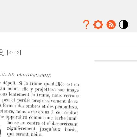
Mode
contraste
élévé