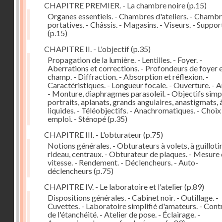
CHAPITRE PREMIER. - La chambre noire
(p.15)
Organes essentiels. - Chambres d'ateliers. - Chamb
portatives. - Châssis. - Magasins. - Viseurs. - Suppor
(p.15)
CHAPITRE II. - L'objectif
(p.35)
Propagation de la lumière. - Lentilles. - Foyer. -
Aberrations et corrections. - Profondeurs de foyer 
champ. - Diffraction. - Absorption et réflexion. -
Caractéristiques. - Longueur focale. - Ouverture. - A
- Monture, diaphragmes parasoleil. - Objectifs simpl
portraits, aplanats, grands angulaires, anastigmats, 
liquides. - Téléobjectifs. - Anachromatiques. - Choix
emploi. - Sténopé
(p.35)
CHAPITRE III. - L'obturateur
(p.75)
Notions générales. - Obturateurs à volets, à guillotin
rideau, centraux. - Obturateur de plaques. - Mesure 
vitesse. - Rendement. - Déclencheurs. - Auto-
déclencheurs
(p.75)
CHAPITRE IV. - Le laboratoire et l'atelier
(p.89)
Dispositions générales. - Cabinet noir. - Outillage. -
Cuvettes. - Laboratoire simplifié d'amateurs. - Cont
de l'étanchéité. - Atelier de pose. - Éclairage. -