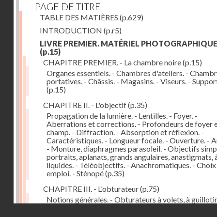
PAGE DE TITRE
TABLE DES MATIÈRES
(p.629)
INTRODUCTION
(p.r5)
LIVRE PREMIER. MATÉRIEL PHOTOGRAPHIQU
(p.15)
CHAPITRE PREMIER. - La chambre noire
(p.15)
Organes essentiels. - Chambres d'ateliers. - Chamb
portatives. - Châssis. - Magasins. - Viseurs. - Suppor
(p.15)
CHAPITRE II. - L'objectif
(p.35)
Propagation de la lumière. - Lentilles. - Foyer. -
Aberrations et corrections. - Profondeurs de foyer 
champ. - Diffraction. - Absorption et réflexion. -
Caractéristiques. - Longueur focale. - Ouverture. - A
- Monture, diaphragmes parasoleil. - Objectifs simpl
portraits, aplanats, grands angulaires, anastigmats, 
liquides. - Téléobjectifs. - Anachromatiques. - Choix
emploi. - Sténopé
(p.35)
CHAPITRE III. - L'obturateur
(p.75)
Notions générales. - Obturateurs à volets, à guillotin
rideau, centraux. - Obturateur de plaques. - Mesure 
Droits réservés - CNAM
vitesse. - Rendement. - Déclencheurs. - Auto-