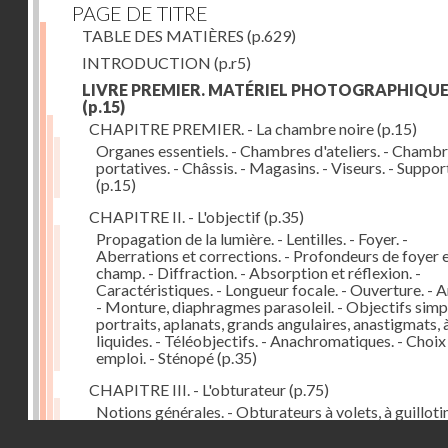
PAGE DE TITRE
TABLE DES MATIÈRES
(p.629)
INTRODUCTION
(p.r5)
LIVRE PREMIER. MATÉRIEL PHOTOGRAPHIQU
(p.15)
CHAPITRE PREMIER. - La chambre noire
(p.15)
Organes essentiels. - Chambres d'ateliers. - Chamb
portatives. - Châssis. - Magasins. - Viseurs. - Suppor
(p.15)
CHAPITRE II. - L'objectif
(p.35)
Propagation de la lumière. - Lentilles. - Foyer. -
Aberrations et corrections. - Profondeurs de foyer 
champ. - Diffraction. - Absorption et réflexion. -
Caractéristiques. - Longueur focale. - Ouverture. - A
- Monture, diaphragmes parasoleil. - Objectifs simpl
portraits, aplanats, grands angulaires, anastigmats, 
liquides. - Téléobjectifs. - Anachromatiques. - Choix
emploi. - Sténopé
(p.35)
CHAPITRE III. - L'obturateur
(p.75)
Notions générales. - Obturateurs à volets, à guillotin
rideau, centraux. - Obturateur de plaques. - Mesure 
Droits réservés - CNAM
vitesse. - Rendement. - Déclencheurs. - Auto-