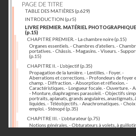
PAGE DE TITRE
TABLE DES MATIÈRES
(p.629)
INTRODUCTION
(p.r5)
LIVRE PREMIER. MATÉRIEL PHOTOGRAPHIQU
(p.15)
CHAPITRE PREMIER. - La chambre noire
(p.15)
Organes essentiels. - Chambres d'ateliers. - Chamb
portatives. - Châssis. - Magasins. - Viseurs. - Suppor
(p.15)
CHAPITRE II. - L'objectif
(p.35)
Propagation de la lumière. - Lentilles. - Foyer. -
Aberrations et corrections. - Profondeurs de foyer 
champ. - Diffraction. - Absorption et réflexion. -
Caractéristiques. - Longueur focale. - Ouverture. - A
- Monture, diaphragmes parasoleil. - Objectifs simpl
portraits, aplanats, grands angulaires, anastigmats, 
liquides. - Téléobjectifs. - Anachromatiques. - Choix
emploi. - Sténopé
(p.35)
CHAPITRE III. - L'obturateur
(p.75)
Notions générales. - Obturateurs à volets, à guillotin
rideau, centraux. - Obturateur de plaques. - Mesure 
Droits réservés - CNAM
vitesse. - Rendement. - Déclencheurs. - Auto-