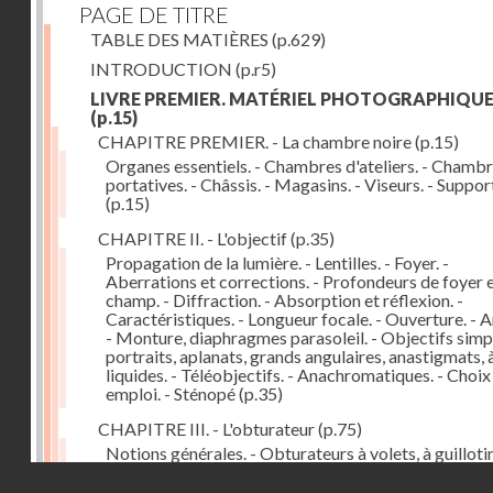
PAGE DE TITRE
TABLE DES MATIÈRES
(p.629)
INTRODUCTION
(p.r5)
LIVRE PREMIER. MATÉRIEL PHOTOGRAPHIQU
(p.15)
CHAPITRE PREMIER. - La chambre noire
(p.15)
Organes essentiels. - Chambres d'ateliers. - Chamb
portatives. - Châssis. - Magasins. - Viseurs. - Suppor
(p.15)
CHAPITRE II. - L'objectif
(p.35)
Propagation de la lumière. - Lentilles. - Foyer. -
Aberrations et corrections. - Profondeurs de foyer 
champ. - Diffraction. - Absorption et réflexion. -
Caractéristiques. - Longueur focale. - Ouverture. - A
- Monture, diaphragmes parasoleil. - Objectifs simpl
portraits, aplanats, grands angulaires, anastigmats, 
liquides. - Téléobjectifs. - Anachromatiques. - Choix
emploi. - Sténopé
(p.35)
CHAPITRE III. - L'obturateur
(p.75)
Notions générales. - Obturateurs à volets, à guillotin
rideau, centraux. - Obturateur de plaques. - Mesure 
Droits réservés - CNAM
vitesse. - Rendement. - Déclencheurs. - Auto-