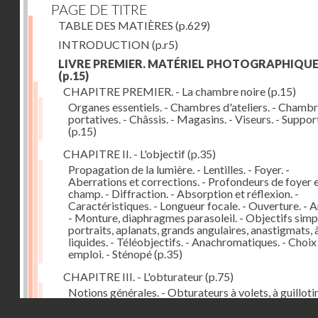
PAGE DE TITRE
TABLE DES MATIÈRES
(p.629)
INTRODUCTION
(p.r5)
LIVRE PREMIER. MATÉRIEL PHOTOGRAPHIQU
(p.15)
CHAPITRE PREMIER. - La chambre noire
(p.15)
Organes essentiels. - Chambres d'ateliers. - Chamb
portatives. - Châssis. - Magasins. - Viseurs. - Suppor
(p.15)
CHAPITRE II. - L'objectif
(p.35)
Propagation de la lumière. - Lentilles. - Foyer. -
Aberrations et corrections. - Profondeurs de foyer 
champ. - Diffraction. - Absorption et réflexion. -
Caractéristiques. - Longueur focale. - Ouverture. - A
- Monture, diaphragmes parasoleil. - Objectifs simpl
portraits, aplanats, grands angulaires, anastigmats, 
liquides. - Téléobjectifs. - Anachromatiques. - Choix
emploi. - Sténopé
(p.35)
CHAPITRE III. - L'obturateur
(p.75)
Notions générales. - Obturateurs à volets, à guillotin
rideau, centraux. - Obturateur de plaques. - Mesure 
Droits réservés - CNAM
vitesse. - Rendement. - Déclencheurs. - Auto-