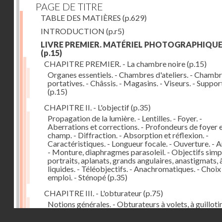
PAGE DE TITRE
TABLE DES MATIÈRES
(p.629)
INTRODUCTION
(p.r5)
LIVRE PREMIER. MATÉRIEL PHOTOGRAPHIQU
(p.15)
CHAPITRE PREMIER. - La chambre noire
(p.15)
Organes essentiels. - Chambres d'ateliers. - Chamb
portatives. - Châssis. - Magasins. - Viseurs. - Suppor
(p.15)
CHAPITRE II. - L'objectif
(p.35)
Propagation de la lumière. - Lentilles. - Foyer. -
Aberrations et corrections. - Profondeurs de foyer 
champ. - Diffraction. - Absorption et réflexion. -
Caractéristiques. - Longueur focale. - Ouverture. - A
- Monture, diaphragmes parasoleil. - Objectifs simpl
portraits, aplanats, grands angulaires, anastigmats, 
liquides. - Téléobjectifs. - Anachromatiques. - Choix
emploi. - Sténopé
(p.35)
CHAPITRE III. - L'obturateur
(p.75)
Notions générales. - Obturateurs à volets, à guillotin
rideau, centraux. - Obturateur de plaques. - Mesure 
Droits réservés - CNAM
vitesse. - Rendement. - Déclencheurs. - Auto-