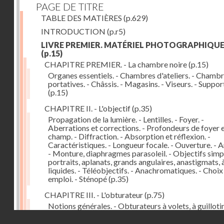
PAGE DE TITRE
TABLE DES MATIÈRES
(p.629)
INTRODUCTION
(p.r5)
LIVRE PREMIER. MATÉRIEL PHOTOGRAPHIQU
(p.15)
CHAPITRE PREMIER. - La chambre noire
(p.15)
Organes essentiels. - Chambres d'ateliers. - Chamb
portatives. - Châssis. - Magasins. - Viseurs. - Suppor
(p.15)
CHAPITRE II. - L'objectif
(p.35)
Propagation de la lumière. - Lentilles. - Foyer. -
Aberrations et corrections. - Profondeurs de foyer 
champ. - Diffraction. - Absorption et réflexion. -
Caractéristiques. - Longueur focale. - Ouverture. - A
- Monture, diaphragmes parasoleil. - Objectifs simpl
portraits, aplanats, grands angulaires, anastigmats, 
liquides. - Téléobjectifs. - Anachromatiques. - Choix
emploi. - Sténopé
(p.35)
CHAPITRE III. - L'obturateur
(p.75)
Notions générales. - Obturateurs à volets, à guillotin
rideau, centraux. - Obturateur de plaques. - Mesure 
Droits réservés - CNAM
vitesse. - Rendement. - Déclencheurs. - Auto-