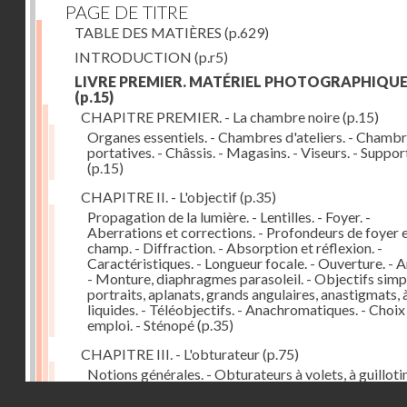
PAGE DE TITRE
TABLE DES MATIÈRES
(p.629)
INTRODUCTION
(p.r5)
LIVRE PREMIER. MATÉRIEL PHOTOGRAPHIQU
(p.15)
CHAPITRE PREMIER. - La chambre noire
(p.15)
Organes essentiels. - Chambres d'ateliers. - Chamb
portatives. - Châssis. - Magasins. - Viseurs. - Suppor
(p.15)
CHAPITRE II. - L'objectif
(p.35)
Propagation de la lumière. - Lentilles. - Foyer. -
Aberrations et corrections. - Profondeurs de foyer 
champ. - Diffraction. - Absorption et réflexion. -
Caractéristiques. - Longueur focale. - Ouverture. - A
- Monture, diaphragmes parasoleil. - Objectifs simpl
portraits, aplanats, grands angulaires, anastigmats, 
liquides. - Téléobjectifs. - Anachromatiques. - Choix
emploi. - Sténopé
(p.35)
CHAPITRE III. - L'obturateur
(p.75)
Notions générales. - Obturateurs à volets, à guillotin
rideau, centraux. - Obturateur de plaques. - Mesure 
Droits réservés - CNAM
vitesse. - Rendement. - Déclencheurs. - Auto-