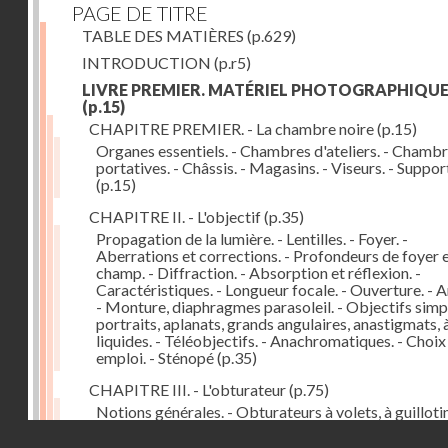
PAGE DE TITRE
TABLE DES MATIÈRES
(p.629)
INTRODUCTION
(p.r5)
LIVRE PREMIER. MATÉRIEL PHOTOGRAPHIQU
(p.15)
CHAPITRE PREMIER. - La chambre noire
(p.15)
Organes essentiels. - Chambres d'ateliers. - Chamb
portatives. - Châssis. - Magasins. - Viseurs. - Suppor
(p.15)
CHAPITRE II. - L'objectif
(p.35)
Propagation de la lumière. - Lentilles. - Foyer. -
Aberrations et corrections. - Profondeurs de foyer 
champ. - Diffraction. - Absorption et réflexion. -
Caractéristiques. - Longueur focale. - Ouverture. - A
- Monture, diaphragmes parasoleil. - Objectifs simpl
portraits, aplanats, grands angulaires, anastigmats, 
liquides. - Téléobjectifs. - Anachromatiques. - Choix
emploi. - Sténopé
(p.35)
CHAPITRE III. - L'obturateur
(p.75)
Notions générales. - Obturateurs à volets, à guillotin
rideau, centraux. - Obturateur de plaques. - Mesure 
Droits réservés - CNAM
vitesse. - Rendement. - Déclencheurs. - Auto-