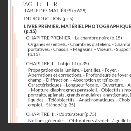
PAGE DE TITRE
TABLE DES MATIÈRES
(p.629)
INTRODUCTION
(p.r5)
LIVRE PREMIER. MATÉRIEL PHOTOGRAPHIQU
(p.15)
CHAPITRE PREMIER. - La chambre noire
(p.15)
Organes essentiels. - Chambres d'ateliers. - Chamb
portatives. - Châssis. - Magasins. - Viseurs. - Suppor
(p.15)
CHAPITRE II. - L'objectif
(p.35)
Propagation de la lumière. - Lentilles. - Foyer. -
Aberrations et corrections. - Profondeurs de foyer 
champ. - Diffraction. - Absorption et réflexion. -
Caractéristiques. - Longueur focale. - Ouverture. - A
- Monture, diaphragmes parasoleil. - Objectifs simpl
portraits, aplanats, grands angulaires, anastigmats, 
liquides. - Téléobjectifs. - Anachromatiques. - Choix
emploi. - Sténopé
(p.35)
CHAPITRE III. - L'obturateur
(p.75)
Notions générales. - Obturateurs à volets, à guillotin
rideau, centraux. - Obturateur de plaques. - Mesure 
Droits réservés - CNAM
vitesse. - Rendement. - Déclencheurs. - Auto-