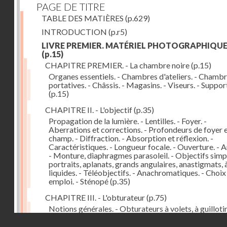
PAGE DE TITRE
TABLE DES MATIÈRES
(p.629)
INTRODUCTION
(p.r5)
LIVRE PREMIER. MATÉRIEL PHOTOGRAPHIQU
(p.15)
CHAPITRE PREMIER. - La chambre noire
(p.15)
Organes essentiels. - Chambres d'ateliers. - Chamb
portatives. - Châssis. - Magasins. - Viseurs. - Suppor
(p.15)
CHAPITRE II. - L'objectif
(p.35)
Propagation de la lumière. - Lentilles. - Foyer. -
Aberrations et corrections. - Profondeurs de foyer 
champ. - Diffraction. - Absorption et réflexion. -
Caractéristiques. - Longueur focale. - Ouverture. - A
- Monture, diaphragmes parasoleil. - Objectifs simpl
portraits, aplanats, grands angulaires, anastigmats, 
liquides. - Téléobjectifs. - Anachromatiques. - Choix
emploi. - Sténopé
(p.35)
CHAPITRE III. - L'obturateur
(p.75)
Notions générales. - Obturateurs à volets, à guillotin
rideau, centraux. - Obturateur de plaques. - Mesure 
Droits réservés - CNAM
vitesse. - Rendement. - Déclencheurs. - Auto-