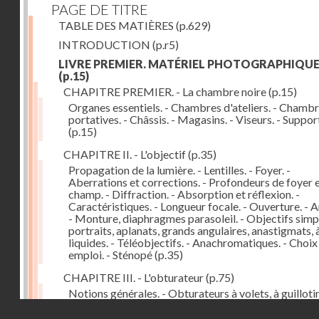
PAGE DE TITRE
TABLE DES MATIÈRES
(p.629)
INTRODUCTION
(p.r5)
LIVRE PREMIER. MATÉRIEL PHOTOGRAPHIQU
(p.15)
CHAPITRE PREMIER. - La chambre noire
(p.15)
Organes essentiels. - Chambres d'ateliers. - Chamb
portatives. - Châssis. - Magasins. - Viseurs. - Suppor
(p.15)
CHAPITRE II. - L'objectif
(p.35)
Propagation de la lumière. - Lentilles. - Foyer. -
Aberrations et corrections. - Profondeurs de foyer 
champ. - Diffraction. - Absorption et réflexion. -
Caractéristiques. - Longueur focale. - Ouverture. - A
- Monture, diaphragmes parasoleil. - Objectifs simpl
portraits, aplanats, grands angulaires, anastigmats, 
liquides. - Téléobjectifs. - Anachromatiques. - Choix
emploi. - Sténopé
(p.35)
CHAPITRE III. - L'obturateur
(p.75)
Notions générales. - Obturateurs à volets, à guillotin
rideau, centraux. - Obturateur de plaques. - Mesure 
Droits réservés - CNAM
vitesse. - Rendement. - Déclencheurs. - Auto-