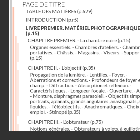
PAGE DE TITRE
TABLE DES MATIÈRES
(p.629)
INTRODUCTION
(p.r5)
LIVRE PREMIER. MATÉRIEL PHOTOGRAPHIQU
(p.15)
CHAPITRE PREMIER. - La chambre noire
(p.15)
Organes essentiels. - Chambres d'ateliers. - Chamb
portatives. - Châssis. - Magasins. - Viseurs. - Suppor
(p.15)
CHAPITRE II. - L'objectif
(p.35)
Propagation de la lumière. - Lentilles. - Foyer. -
Aberrations et corrections. - Profondeurs de foyer 
champ. - Diffraction. - Absorption et réflexion. -
Caractéristiques. - Longueur focale. - Ouverture. - A
- Monture, diaphragmes parasoleil. - Objectifs simpl
portraits, aplanats, grands angulaires, anastigmats, 
liquides. - Téléobjectifs. - Anachromatiques. - Choix
emploi. - Sténopé
(p.35)
CHAPITRE III. - L'obturateur
(p.75)
Notions générales. - Obturateurs à volets, à guillotin
rideau, centraux. - Obturateur de plaques. - Mesure 
Droits réservés - CNAM
vitesse. - Rendement. - Déclencheurs. - Auto-