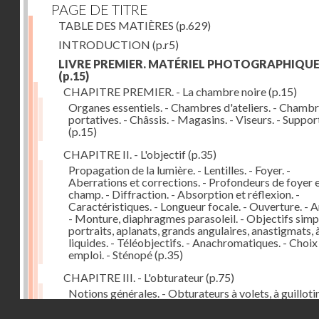
PAGE DE TITRE
TABLE DES MATIÈRES
(p.629)
INTRODUCTION
(p.r5)
LIVRE PREMIER. MATÉRIEL PHOTOGRAPHIQU
(p.15)
CHAPITRE PREMIER. - La chambre noire
(p.15)
Organes essentiels. - Chambres d'ateliers. - Chamb
portatives. - Châssis. - Magasins. - Viseurs. - Suppor
(p.15)
CHAPITRE II. - L'objectif
(p.35)
Propagation de la lumière. - Lentilles. - Foyer. -
Aberrations et corrections. - Profondeurs de foyer 
champ. - Diffraction. - Absorption et réflexion. -
Caractéristiques. - Longueur focale. - Ouverture. - A
- Monture, diaphragmes parasoleil. - Objectifs simpl
portraits, aplanats, grands angulaires, anastigmats, 
liquides. - Téléobjectifs. - Anachromatiques. - Choix
emploi. - Sténopé
(p.35)
CHAPITRE III. - L'obturateur
(p.75)
Notions générales. - Obturateurs à volets, à guillotin
rideau, centraux. - Obturateur de plaques. - Mesure 
Droits réservés - CNAM
vitesse. - Rendement. - Déclencheurs. - Auto-