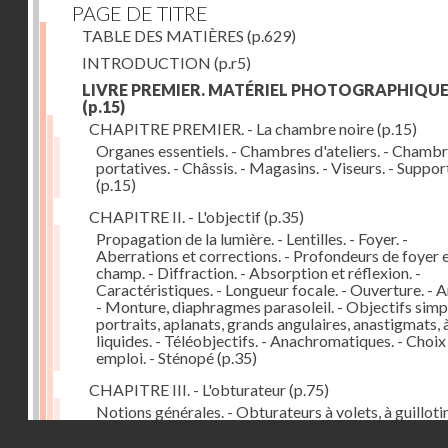
PAGE DE TITRE
TABLE DES MATIÈRES
(p.629)
INTRODUCTION
(p.r5)
LIVRE PREMIER. MATÉRIEL PHOTOGRAPHIQU
(p.15)
CHAPITRE PREMIER. - La chambre noire
(p.15)
Organes essentiels. - Chambres d'ateliers. - Chamb
portatives. - Châssis. - Magasins. - Viseurs. - Suppor
(p.15)
CHAPITRE II. - L'objectif
(p.35)
Propagation de la lumière. - Lentilles. - Foyer. -
Aberrations et corrections. - Profondeurs de foyer 
champ. - Diffraction. - Absorption et réflexion. -
Caractéristiques. - Longueur focale. - Ouverture. - A
- Monture, diaphragmes parasoleil. - Objectifs simpl
portraits, aplanats, grands angulaires, anastigmats, 
liquides. - Téléobjectifs. - Anachromatiques. - Choix
emploi. - Sténopé
(p.35)
CHAPITRE III. - L'obturateur
(p.75)
Notions générales. - Obturateurs à volets, à guillotin
rideau, centraux. - Obturateur de plaques. - Mesure 
Droits réservés - CNAM
vitesse. - Rendement. - Déclencheurs. - Auto-