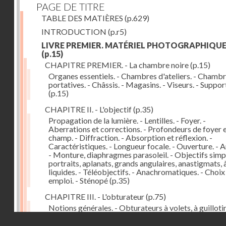
PAGE DE TITRE
TABLE DES MATIÈRES
(p.629)
INTRODUCTION
(p.r5)
LIVRE PREMIER. MATÉRIEL PHOTOGRAPHIQU
(p.15)
CHAPITRE PREMIER. - La chambre noire
(p.15)
Organes essentiels. - Chambres d'ateliers. - Chamb
portatives. - Châssis. - Magasins. - Viseurs. - Suppor
(p.15)
CHAPITRE II. - L'objectif
(p.35)
Propagation de la lumière. - Lentilles. - Foyer. -
Aberrations et corrections. - Profondeurs de foyer 
champ. - Diffraction. - Absorption et réflexion. -
Caractéristiques. - Longueur focale. - Ouverture. - A
- Monture, diaphragmes parasoleil. - Objectifs simpl
portraits, aplanats, grands angulaires, anastigmats, 
liquides. - Téléobjectifs. - Anachromatiques. - Choix
emploi. - Sténopé
(p.35)
CHAPITRE III. - L'obturateur
(p.75)
Notions générales. - Obturateurs à volets, à guillotin
rideau, centraux. - Obturateur de plaques. - Mesure 
Droits réservés - CNAM
vitesse. - Rendement. - Déclencheurs. - Auto-