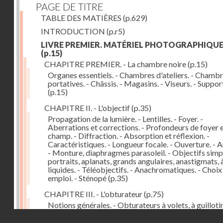
PAGE DE TITRE
TABLE DES MATIÈRES
(p.629)
INTRODUCTION
(p.r5)
LIVRE PREMIER. MATÉRIEL PHOTOGRAPHIQU
(p.15)
CHAPITRE PREMIER. - La chambre noire
(p.15)
Organes essentiels. - Chambres d'ateliers. - Chamb
portatives. - Châssis. - Magasins. - Viseurs. - Suppor
(p.15)
CHAPITRE II. - L'objectif
(p.35)
Propagation de la lumière. - Lentilles. - Foyer. -
Aberrations et corrections. - Profondeurs de foyer 
champ. - Diffraction. - Absorption et réflexion. -
Caractéristiques. - Longueur focale. - Ouverture. - A
- Monture, diaphragmes parasoleil. - Objectifs simpl
portraits, aplanats, grands angulaires, anastigmats, 
liquides. - Téléobjectifs. - Anachromatiques. - Choix
emploi. - Sténopé
(p.35)
CHAPITRE III. - L'obturateur
(p.75)
Notions générales. - Obturateurs à volets, à guillotin
rideau, centraux. - Obturateur de plaques. - Mesure 
Droits réservés - CNAM
vitesse. - Rendement. - Déclencheurs. - Auto-