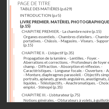
PAGE DE TITRE
TABLE DES MATIÈRES
(p.629)
INTRODUCTION
(p.r5)
LIVRE PREMIER. MATÉRIEL PHOTOGRAPHIQU
(p.15)
CHAPITRE PREMIER. - La chambre noire
(p.15)
Organes essentiels. - Chambres d'ateliers. - Chamb
portatives. - Châssis. - Magasins. - Viseurs. - Suppor
(p.15)
CHAPITRE II. - L'objectif
(p.35)
Propagation de la lumière. - Lentilles. - Foyer. -
Aberrations et corrections. - Profondeurs de foyer 
champ. - Diffraction. - Absorption et réflexion. -
Caractéristiques. - Longueur focale. - Ouverture. - A
- Monture, diaphragmes parasoleil. - Objectifs simpl
portraits, aplanats, grands angulaires, anastigmats, 
liquides. - Téléobjectifs. - Anachromatiques. - Choix
emploi. - Sténopé
(p.35)
CHAPITRE III. - L'obturateur
(p.75)
Notions générales. - Obturateurs à volets, à guillotin
rideau, centraux. - Obturateur de plaques. - Mesure 
Droits réservés - CNAM
vitesse. - Rendement. - Déclencheurs. - Auto-