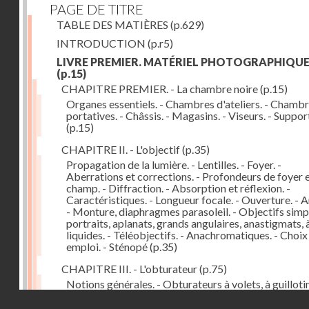
PAGE DE TITRE
TABLE DES MATIÈRES
(p.629)
INTRODUCTION
(p.r5)
LIVRE PREMIER. MATÉRIEL PHOTOGRAPHIQU
(p.15)
CHAPITRE PREMIER. - La chambre noire
(p.15)
Organes essentiels. - Chambres d'ateliers. - Chamb
portatives. - Châssis. - Magasins. - Viseurs. - Suppor
(p.15)
CHAPITRE II. - L'objectif
(p.35)
Propagation de la lumière. - Lentilles. - Foyer. -
Aberrations et corrections. - Profondeurs de foyer 
champ. - Diffraction. - Absorption et réflexion. -
Caractéristiques. - Longueur focale. - Ouverture. - A
- Monture, diaphragmes parasoleil. - Objectifs simpl
portraits, aplanats, grands angulaires, anastigmats, 
liquides. - Téléobjectifs. - Anachromatiques. - Choix
emploi. - Sténopé
(p.35)
CHAPITRE III. - L'obturateur
(p.75)
Notions générales. - Obturateurs à volets, à guillotin
rideau, centraux. - Obturateur de plaques. - Mesure 
Droits réservés - CNAM
vitesse. - Rendement. - Déclencheurs. - Auto-