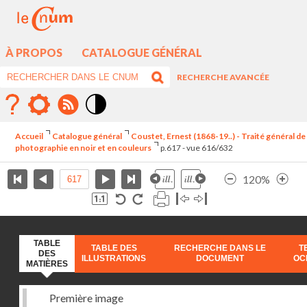
À PROPOS
CATALOGUE GÉNÉRAL
RECHERCHE AVANCÉE
Mode
contraste
Accueil
Catalogue général
Coustet, Ernest (1868-19..) - Traité général de
élévé
photographie en noir et en couleurs
p.617 - vue 616/632
120%
TABLE
TABLE DES
RECHERCHE DANS LE
T
DES
ILLUSTRATIONS
DOCUMENT
OC
MATIÈRES
Première image