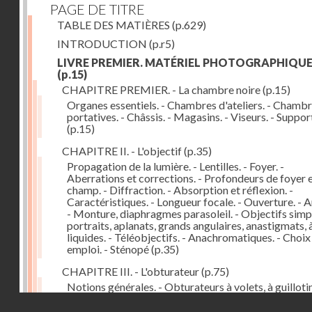
PAGE DE TITRE
TABLE DES MATIÈRES
(p.629)
INTRODUCTION
(p.r5)
LIVRE PREMIER. MATÉRIEL PHOTOGRAPHIQU
(p.15)
CHAPITRE PREMIER. - La chambre noire
(p.15)
Organes essentiels. - Chambres d'ateliers. - Chamb
portatives. - Châssis. - Magasins. - Viseurs. - Suppor
(p.15)
CHAPITRE II. - L'objectif
(p.35)
Propagation de la lumière. - Lentilles. - Foyer. -
Aberrations et corrections. - Profondeurs de foyer 
champ. - Diffraction. - Absorption et réflexion. -
Caractéristiques. - Longueur focale. - Ouverture. - A
- Monture, diaphragmes parasoleil. - Objectifs simpl
portraits, aplanats, grands angulaires, anastigmats, 
liquides. - Téléobjectifs. - Anachromatiques. - Choix
emploi. - Sténopé
(p.35)
CHAPITRE III. - L'obturateur
(p.75)
Notions générales. - Obturateurs à volets, à guillotin
rideau, centraux. - Obturateur de plaques. - Mesure 
Droits réservés - CNAM
vitesse. - Rendement. - Déclencheurs. - Auto-