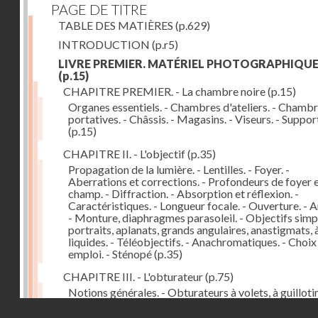
PAGE DE TITRE
TABLE DES MATIÈRES
(p.629)
INTRODUCTION
(p.r5)
LIVRE PREMIER. MATÉRIEL PHOTOGRAPHIQU
(p.15)
CHAPITRE PREMIER. - La chambre noire
(p.15)
Organes essentiels. - Chambres d'ateliers. - Chamb
portatives. - Châssis. - Magasins. - Viseurs. - Suppor
(p.15)
CHAPITRE II. - L'objectif
(p.35)
Propagation de la lumière. - Lentilles. - Foyer. -
Aberrations et corrections. - Profondeurs de foyer 
champ. - Diffraction. - Absorption et réflexion. -
Caractéristiques. - Longueur focale. - Ouverture. - A
- Monture, diaphragmes parasoleil. - Objectifs simpl
portraits, aplanats, grands angulaires, anastigmats, 
liquides. - Téléobjectifs. - Anachromatiques. - Choix
emploi. - Sténopé
(p.35)
CHAPITRE III. - L'obturateur
(p.75)
Notions générales. - Obturateurs à volets, à guillotin
rideau, centraux. - Obturateur de plaques. - Mesure 
Droits réservés - CNAM
vitesse. - Rendement. - Déclencheurs. - Auto-