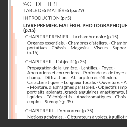
PAGE DE TITRE
TABLE DES MATIÈRES
(p.629)
INTRODUCTION
(p.r5)
LIVRE PREMIER. MATÉRIEL PHOTOGRAPHIQU
(p.15)
CHAPITRE PREMIER. - La chambre noire
(p.15)
Organes essentiels. - Chambres d'ateliers. - Chamb
portatives. - Châssis. - Magasins. - Viseurs. - Suppor
(p.15)
CHAPITRE II. - L'objectif
(p.35)
Propagation de la lumière. - Lentilles. - Foyer. -
Aberrations et corrections. - Profondeurs de foyer 
champ. - Diffraction. - Absorption et réflexion. -
Caractéristiques. - Longueur focale. - Ouverture. - A
- Monture, diaphragmes parasoleil. - Objectifs simpl
portraits, aplanats, grands angulaires, anastigmats, 
liquides. - Téléobjectifs. - Anachromatiques. - Choix
emploi. - Sténopé
(p.35)
CHAPITRE III. - L'obturateur
(p.75)
Notions générales. - Obturateurs à volets, à guillotin
rideau, centraux. - Obturateur de plaques. - Mesure 
Droits réservés - CNAM
vitesse. - Rendement. - Déclencheurs. - Auto-