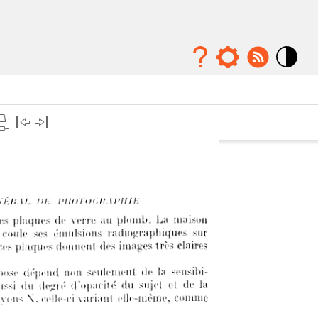
Mode
contraste
élévé