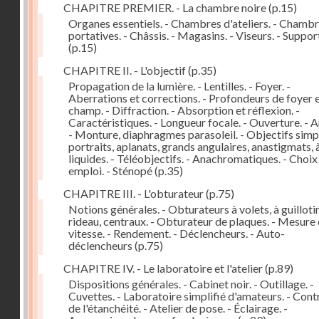
CHAPITRE PREMIER. - La chambre noire
(p.15)
Organes essentiels. - Chambres d'ateliers. - Chamb
portatives. - Châssis. - Magasins. - Viseurs. - Suppor
(p.15)
CHAPITRE II. - L'objectif
(p.35)
Propagation de la lumière. - Lentilles. - Foyer. -
Aberrations et corrections. - Profondeurs de foyer 
champ. - Diffraction. - Absorption et réflexion. -
Caractéristiques. - Longueur focale. - Ouverture. - A
- Monture, diaphragmes parasoleil. - Objectifs simpl
portraits, aplanats, grands angulaires, anastigmats, 
liquides. - Téléobjectifs. - Anachromatiques. - Choix
emploi. - Sténopé
(p.35)
CHAPITRE III. - L'obturateur
(p.75)
Notions générales. - Obturateurs à volets, à guillotin
rideau, centraux. - Obturateur de plaques. - Mesure 
vitesse. - Rendement. - Déclencheurs. - Auto-
déclencheurs
(p.75)
CHAPITRE IV. - Le laboratoire et l'atelier
(p.89)
Dispositions générales. - Cabinet noir. - Outillage. -
Cuvettes. - Laboratoire simplifié d'amateurs. - Cont
de l'étanchéité. - Atelier de pose. - Éclairage. -