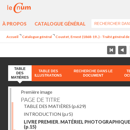
À PROPOS
CATALOGUE GÉNÉRAL
Accueil
Catalogue général
Coustet, Ernest (1868-19..) - Traité général d
TABLE
TABLE DES
RECHERCHE DANS LE
T
DES
ILLUSTRATIONS
DOCUMENT
OC
MATIÈRES
Première image
PAGE DE TITRE
TABLE DES MATIÈRES
(p.629)
INTRODUCTION
(p.r5)
LIVRE PREMIER. MATÉRIEL PHOTOGRAPHIQU
(p.15)