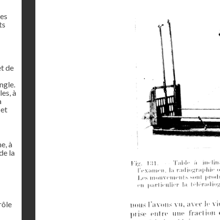
res
ts
et de
ngle.
es, à
à
 et
e, à
de la
rôle