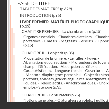
PAGE DE TITRE
TABLE DES MATIÈRES
(p.629)
INTRODUCTION
(p.r5)
LIVRE PREMIER. MATÉRIEL PHOTOGRAPHIQU
(p.15)
CHAPITRE PREMIER. - La chambre noire
(p.15)
Organes essentiels. - Chambres d'ateliers. - Chamb
portatives. - Châssis. - Magasins. - Viseurs. - Suppor
(p.15)
CHAPITRE II. - L'objectif
(p.35)
Propagation de la lumière. - Lentilles. - Foyer. -
Aberrations et corrections. - Profondeurs de foyer 
champ. - Diffraction. - Absorption et réflexion. -
Caractéristiques. - Longueur focale. - Ouverture. - A
- Monture, diaphragmes parasoleil. - Objectifs simpl
portraits, aplanats, grands angulaires, anastigmats, 
liquides. - Téléobjectifs. - Anachromatiques. - Choix
emploi. - Sténopé
(p.35)
CHAPITRE III. - L'obturateur
(p.75)
Notions générales. - Obturateurs à volets, à guillotin
rideau, centraux. - Obturateur de plaques. - Mesure 
Droits réservés - CNAM
vitesse. - Rendement. - Déclencheurs. - Auto-