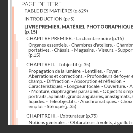
PAGE DE TITRE
TABLE DES MATIÈRES
(p.629)
INTRODUCTION
(p.r5)
LIVRE PREMIER. MATÉRIEL PHOTOGRAPHIQU
(p.15)
CHAPITRE PREMIER. - La chambre noire
(p.15)
Organes essentiels. - Chambres d'ateliers. - Chamb
portatives. - Châssis. - Magasins. - Viseurs. - Suppor
(p.15)
CHAPITRE II. - L'objectif
(p.35)
Propagation de la lumière. - Lentilles. - Foyer. -
Aberrations et corrections. - Profondeurs de foyer 
champ. - Diffraction. - Absorption et réflexion. -
Caractéristiques. - Longueur focale. - Ouverture. - A
- Monture, diaphragmes parasoleil. - Objectifs simpl
portraits, aplanats, grands angulaires, anastigmats, 
liquides. - Téléobjectifs. - Anachromatiques. - Choix
emploi. - Sténopé
(p.35)
CHAPITRE III. - L'obturateur
(p.75)
Notions générales. - Obturateurs à volets, à guillotin
rideau, centraux. - Obturateur de plaques. - Mesure 
Droits réservés - CNAM
vitesse. - Rendement. - Déclencheurs. - Auto-