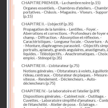
CHAPITRE PREMIER. - La chambre noire
(p.15)
Organes essentiels. - Chambres d'ateliers. - Chamb
portatives. - Châssis. - Magasins. - Viseurs. - Suppor
(p.15)
CHAPITRE II. - L'objectif
(p.35)
Propagation de la lumière. - Lentilles. - Foyer. -
Aberrations et corrections. - Profondeurs de foyer 
champ. - Diffraction. - Absorption et réflexion. -
Caractéristiques. - Longueur focale. - Ouverture. - A
- Monture, diaphragmes parasoleil. - Objectifs simpl
portraits, aplanats, grands angulaires, anastigmats, 
liquides. - Téléobjectifs. - Anachromatiques. - Choix
emploi. - Sténopé
(p.35)
CHAPITRE III. - L'obturateur
(p.75)
Notions générales. - Obturateurs à volets, à guillotin
rideau, centraux. - Obturateur de plaques. - Mesure 
vitesse. - Rendement. - Déclencheurs. - Auto-
déclencheurs
(p.75)
CHAPITRE IV. - Le laboratoire et l'atelier
(p.89)
Dispositions générales. - Cabinet noir. - Outillage. -
Cuvettes. - Laboratoire simplifié d'amateurs. - Cont
de l'étanchéité. - Atelier de pose. - Éclairage. -