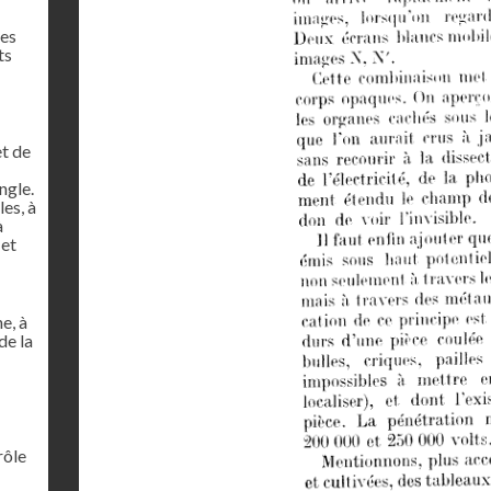
res
ts
et de
ngle.
es, à
à
 et
e, à
de la
rôle