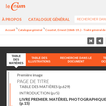
À PROPOS
CATALOGUE GÉNÉRAL
Accueil
Catalogue général
Coustet, Ernest (1868-19..) - Traité général d
TABLE
TABLE DES
RECHERCHE DANS LE
T
DES
ILLUSTRATIONS
DOCUMENT
OC
MATIÈRES
Première image
PAGE DE TITRE
TABLE DES MATIÈRES
(p.629)
INTRODUCTION
(p.r5)
LIVRE PREMIER. MATÉRIEL PHOTOGRAPHIQU
(p.15)