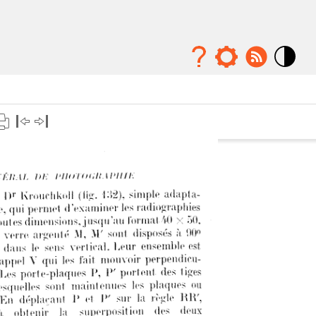
Mode
contraste
élévé