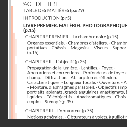
PAGE DE TITRE
TABLE DES MATIÈRES
(p.629)
INTRODUCTION
(p.r5)
LIVRE PREMIER. MATÉRIEL PHOTOGRAPHIQU
(p.15)
CHAPITRE PREMIER. - La chambre noire
(p.15)
Organes essentiels. - Chambres d'ateliers. - Chamb
portatives. - Châssis. - Magasins. - Viseurs. - Suppor
(p.15)
CHAPITRE II. - L'objectif
(p.35)
Propagation de la lumière. - Lentilles. - Foyer. -
Aberrations et corrections. - Profondeurs de foyer 
champ. - Diffraction. - Absorption et réflexion. -
Caractéristiques. - Longueur focale. - Ouverture. - A
- Monture, diaphragmes parasoleil. - Objectifs simpl
portraits, aplanats, grands angulaires, anastigmats, 
liquides. - Téléobjectifs. - Anachromatiques. - Choix
emploi. - Sténopé
(p.35)
CHAPITRE III. - L'obturateur
(p.75)
Notions générales. - Obturateurs à volets, à guillotin
rideau, centraux. - Obturateur de plaques. - Mesure 
Droits réservés - CNAM
vitesse. - Rendement. - Déclencheurs. - Auto-