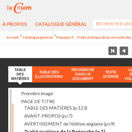
À PROPOS
CATALOGUE GÉNÉRAL
Accueil
Catalogue général
Piquepé, P. - Traité pratique de la retouche d
TABLE
RECHERCHE
L
TABLE DES
TEXTE
DES
DANS LE
ILLUSTRATIONS
OCÉRISÉ
MATIÈRES
DOCUMENT
VO
Première image
PAGE DE TITRE
TABLE DES MATIÈRES
(p.123)
AVANT-PROPOS
(p.r7)
AVERTISSEMENT de l'édition anglaise
(p.r9)
Traité pratique de la Retouche
(p.1)