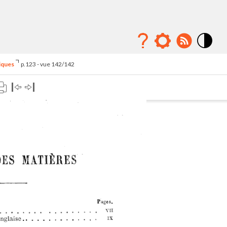
Mode
contraste
iques
p.123 - vue 142/142
élévé