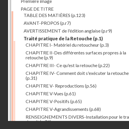
Première image
PAGE DE TITRE
TABLE DES MATIÈRES
(p.123)
AVANT-PROPOS
(p.r7)
AVERTISSEMENT de l'édition anglaise
(p.r9)
Traité pratique de la Retouche
(p.1)
CHAPITRE I- Matériel du retoucheur
(p.3)
CHAPITRE II-Des différentes surfaces propres à la
retouche
(p.9)
CHAPITRE III- Ce qu'est la retouche
(p.22)
CHAPITRE IV- Comment doit s'exécuter la retouche
(p.31)
CHAPITRE V- Reproductions
(p.56)
CHAPITRE V-Vues
(p.61)
CHAPITRE V-Positifs
(p.65)
CHAPITRE V-Agrandissements
(p.68)
RENSEIGNEMENTS DIVERS-Installation pour le tra
de nuit
(p.74)
Droits réservés - CNAM