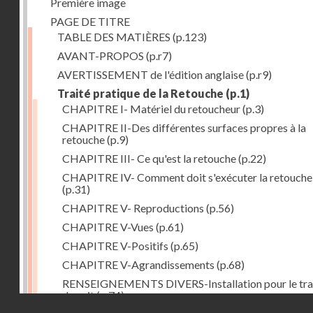
Première image
PAGE DE TITRE
TABLE DES MATIÈRES
(p.123)
AVANT-PROPOS
(p.r7)
AVERTISSEMENT de l'édition anglaise
(p.r9)
Traité pratique de la Retouche
(p.1)
CHAPITRE I- Matériel du retoucheur
(p.3)
CHAPITRE II-Des différentes surfaces propres à la
retouche
(p.9)
CHAPITRE III- Ce qu'est la retouche
(p.22)
CHAPITRE IV- Comment doit s'exécuter la retouche
(p.31)
CHAPITRE V- Reproductions
(p.56)
CHAPITRE V-Vues
(p.61)
CHAPITRE V-Positifs
(p.65)
CHAPITRE V-Agrandissements
(p.68)
RENSEIGNEMENTS DIVERS-Installation pour le tra
de nuit
(p.74)
Droits réservés - CNAM