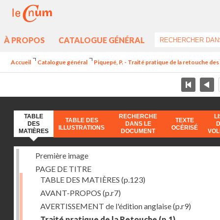
À PROPOS
CATALOGUE GÉNÉRAL
Accueil
Catalogue général
Piquepé, P. - Traité pratique de la retouche d
TABLE
RECHERCHE
L
TABLE DES
TEXTE
DES
DANS LE
ILLUSTRATIONS
OCÉRISÉ
MATIÈRES
DOCUMENT
VO
Première image
PAGE DE TITRE
TABLE DES MATIÈRES
(p.123)
AVANT-PROPOS
(p.r7)
AVERTISSEMENT de l'édition anglaise
(p.r9)
Traité pratique de la Retouche
(p.1)