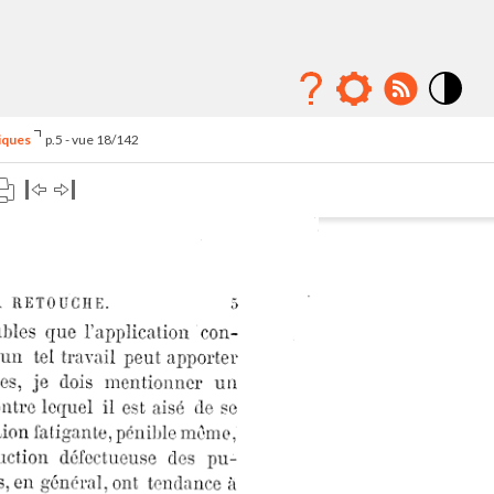
Mode
contraste
iques
p.5 - vue 18/142
élévé