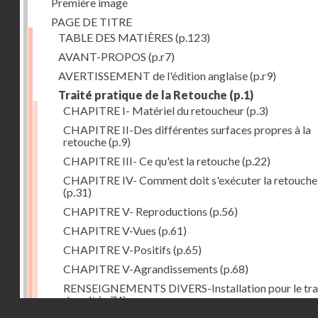
Première image
PAGE DE TITRE
TABLE DES MATIÈRES
(p.123)
AVANT-PROPOS
(p.r7)
AVERTISSEMENT de l'édition anglaise
(p.r9)
Traité pratique de la Retouche
(p.1)
CHAPITRE I- Matériel du retoucheur
(p.3)
CHAPITRE II-Des différentes surfaces propres à la
retouche
(p.9)
CHAPITRE III- Ce qu'est la retouche
(p.22)
CHAPITRE IV- Comment doit s'exécuter la retouche
(p.31)
CHAPITRE V- Reproductions
(p.56)
CHAPITRE V-Vues
(p.61)
CHAPITRE V-Positifs
(p.65)
CHAPITRE V-Agrandissements
(p.68)
RENSEIGNEMENTS DIVERS-Installation pour le tra
de nuit
(p.74)
Droits réservés - CNAM