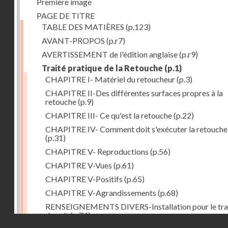
Première image
PAGE DE TITRE
TABLE DES MATIÈRES
(p.123)
AVANT-PROPOS
(p.r7)
AVERTISSEMENT de l'édition anglaise
(p.r9)
Traité pratique de la Retouche
(p.1)
CHAPITRE I- Matériel du retoucheur
(p.3)
CHAPITRE II-Des différentes surfaces propres à la
retouche
(p.9)
CHAPITRE III- Ce qu'est la retouche
(p.22)
CHAPITRE IV- Comment doit s'exécuter la retouche
(p.31)
CHAPITRE V- Reproductions
(p.56)
CHAPITRE V-Vues
(p.61)
CHAPITRE V-Positifs
(p.65)
CHAPITRE V-Agrandissements
(p.68)
RENSEIGNEMENTS DIVERS-Installation pour le tra
de nuit
(p.74)
Droits réservés - CNAM