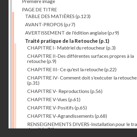
Première image
PAGE DE TITRE
TABLE DES MATIÈRES
(p.123)
AVANT-PROPOS
(p.r7)
AVERTISSEMENT de l'édition anglaise
(p.r9)
Traité pratique de la Retouche
(p.1)
CHAPITRE I- Matériel du retoucheur
(p.3)
CHAPITRE II-Des différentes surfaces propres à la
retouche
(p.9)
CHAPITRE III- Ce qu'est la retouche
(p.22)
CHAPITRE IV- Comment doit s'exécuter la retouche
(p.31)
CHAPITRE V- Reproductions
(p.56)
CHAPITRE V-Vues
(p.61)
CHAPITRE V-Positifs
(p.65)
CHAPITRE V-Agrandissements
(p.68)
RENSEIGNEMENTS DIVERS-Installation pour le tra
de nuit
(p.74)
Droits réservés - CNAM