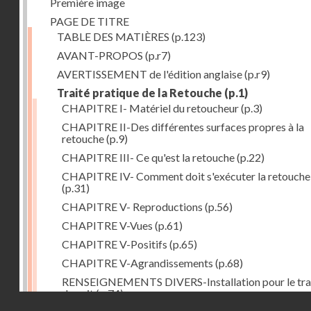
Première image
PAGE DE TITRE
TABLE DES MATIÈRES
(p.123)
AVANT-PROPOS
(p.r7)
AVERTISSEMENT de l'édition anglaise
(p.r9)
Traité pratique de la Retouche
(p.1)
CHAPITRE I- Matériel du retoucheur
(p.3)
CHAPITRE II-Des différentes surfaces propres à la
retouche
(p.9)
CHAPITRE III- Ce qu'est la retouche
(p.22)
CHAPITRE IV- Comment doit s'exécuter la retouche
(p.31)
CHAPITRE V- Reproductions
(p.56)
CHAPITRE V-Vues
(p.61)
CHAPITRE V-Positifs
(p.65)
CHAPITRE V-Agrandissements
(p.68)
RENSEIGNEMENTS DIVERS-Installation pour le tra
de nuit
(p.74)
Droits réservés - CNAM